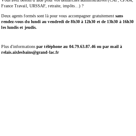
Vous avez besoin d’aide pour vos démarches administratives (CAF, CPAM,
France Travail, URSSAF, retraite, impôts…) ?
Deux agents formés sont là pour vous accompagner gratuitement
sans
rendez-vous du lundi au vendredi de 8h30 à 12h30 et de 13h30 à 16h30
les lundis et jeudis.
Plus d'informations
par téléphone au 04.79.63.87.46 ou par mail à
relais.aixlesbains@grand-lac.fr